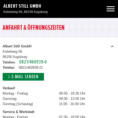
ALBERT STILL GMBH
Kobelweg 66, 86156 Augsburg
Neuwagen
ANFAHRT & ÖFFNUNGSZEITEN
Gebrauchtwagen
Albert Still GmbH
Kobelweg 66
86156 Augsburg
Angebote
0821/460939-0
Telefon:
Telefax:
0821/460939-21
Service & Zubehör
E-MAIL SENDEN
Verkauf
Unser Autohaus
Montag - Freitag:
08:00 - 18:30 Uhr
Samstag:
09:00 - 13:00 Uhr
Sonntag (Schautag)
11:00 - 16:00 Uhr
Service & Werkstatt
Montag - Freitag:
07:30 - 18:00 Uhr