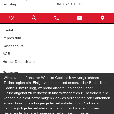
Samstag:
09:00 - 13:00 Uhr
Kontakt
Impressum
Datenschutz
AGB
Honda Deutschland
Neuwagen
Honda Neuwagen
Wir setzen auf unserer Website Cookies bzw. vergleichbare
Technologien ein. Einige von ihnen sind essenziell (z.B. für diese
Gebrauchtwagen
Cookie-Einwilligung), während andere uns helfen unser
Honda Gebrauchtwagen
Onlineangebot zu verbessern und wirtschaftlich zu betreiben. Sie
Honda Vorführwagen
können die nicht-notwendigen Cookies akzeptieren oder ablehnen
Gesamtbestand
sowie diese Einstellungen jederzeit aufrufen und Cookies auch
nachträglich jederzeit abwählen, z.B. unter Datenschutz am
NEUWAGENMODELLE
Seitenende. Nähere Hinweise erhalten Sie in unserer