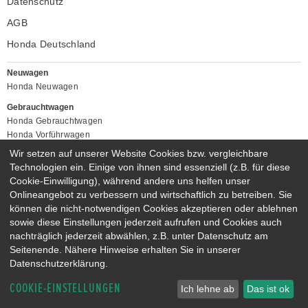
Datenschutz
AGB
Honda Deutschland
Neuwagen
Honda Neuwagen
Gebrauchtwagen
Honda Gebrauchtwagen
Honda Vorführwagen
Gesamtbestand
Wir setzen auf unserer Website Cookies bzw. vergleichbare
Technologien ein. Einige von ihnen sind essenziell (z.B. für diese
NEUWAGENMODELLE
Cookie-Einwilligung), während andere uns helfen unser
HONDA JAZZ E:HEV
HONDA CIVIC E:HEV
Onlineangebot zu verbessern und wirtschaftlich zu betreiben. Sie
HONDA PRELUDE E:HEV
HONDA HR-V E:HEV
können die nicht-notwendigen Cookies akzeptieren oder ablehnen
HONDA ZR-V E:HEV
HONDA CR-V E:HEV & E:PHEV
sowie diese Einstellungen jederzeit aufrufen und Cookies auch
nachträglich jederzeit abwählen, z.B. unter Datenschutz am
Seitenende. Nähere Hinweise erhalten Sie in unserer
Datenschutzerklärung.
COOKIE-EINSTELLUNGEN
Ich lehne ab
Das ist ok