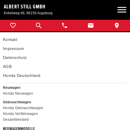
ALBERT STILL GMBH
Kobelweg 66, 86156 Augsburg
Neuwagen
Kontakt
Gebrauchtwagen
Impressum
Datenschutz
Angebote
AGB
Honda Deutschland
Service & Zubehör
Neuwagen
Honda Neuwagen
Unser Autohaus
Gebrauchtwagen
Honda Gebrauchtwagen
Honda Vorführwagen
Gesamtbestand
NEUWAGENMODELLE